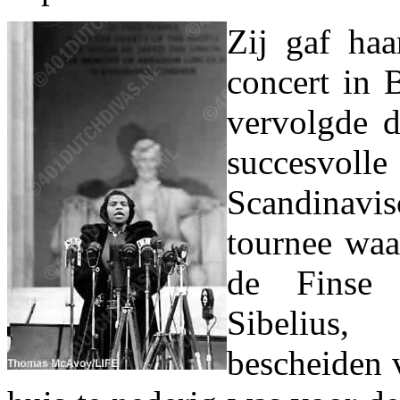
Zij gaf haa
concert in 
vervolgde 
succesvoll
Scandinavi
tournee waa
de Finse 
Sibelius
bescheiden v