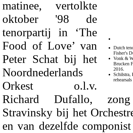
matinee, vertolkte
oktober '98 de
tenorpartij in ‘The
Food of Love’ van
Dutch ten
Fisher's D
Peter Schat bij het
Vonk & Wo
Brucken Fo
Noordnederlands
2016.
Schilstra
rehearsal
Orkest o.l.v.
Richard Dufallo, zon
Stravinsky bij het Orchest
en van dezelfde componist 