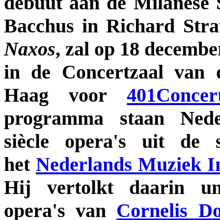
debuut aan de Milanese 
Bacchus in Richard Str
Naxos
, zal op 18 decemb
in de Concertzaal van
Haag voor
401Conce
programma staan Nede
siècle opera's uit de
het
Nederlands Muziek In
Hij vertolkt daarin un
opera's van
Cornelis D