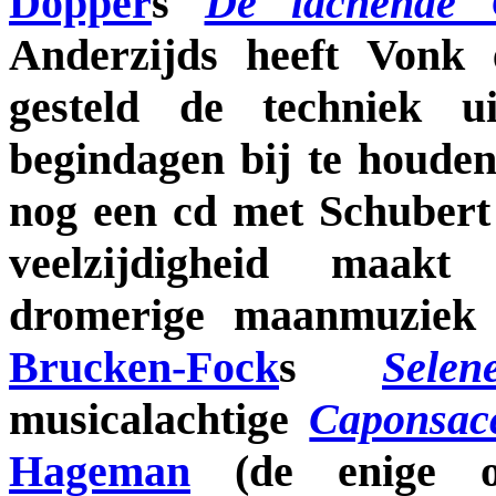
Dopper
s
De lachende C
Anderzijds heeft Vonk e
gesteld de techniek ui
begindagen bij te houden
nog een cd met Schubert 
veelzijdigheid maa
dromerige maanmuzie
Brucken-Fock
s
Selen
musicalachtige
Caponsac
Hageman
(de enige o